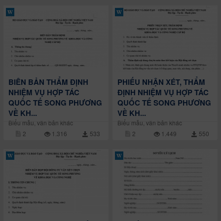
BIÊN BẢN THẨM ĐỊNH
PHIẾU NHẬN XÉT, THẨM
NHIỆM VỤ HỢP TÁC
ĐỊNH NHIỆM VỤ HỢP TÁC
QUỐC TẾ SONG PHƯƠNG
QUỐC TẾ SONG PHƯƠNG
VỀ KH...
VỀ KH...
Biểu mẫu, văn bản khác
Biểu mẫu, văn bản khác
2
1.316
533
2
1.449
550