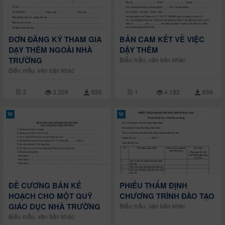
ĐƠN ĐĂNG KÝ THAM GIA
BẢN CAM KẾT VỀ VIỆC
DẠY THÊM NGOÀI NHÀ
DẬY THÊM
TRƯỜNG
Biểu mẫu, văn bản khác
Biểu mẫu, văn bản khác
2
3.328
626
1
4.182
656
ĐỀ CƯƠNG BẢN KẾ
PHIẾU THẨM ĐỊNH
HOẠCH CHO MỘT QUỸ
CHƯƠNG TRÌNH ĐÀO TẠO
GIÁO DỤC NHÀ TRƯỜNG
Biểu mẫu, văn bản khác
Biểu mẫu, văn bản khác