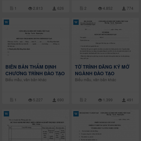
1
2.813
626
2
4.852
774
BIÊN BẢN THẨM ĐỊNH
TỜ TRÌNH ĐĂNG KÝ MỞ
CHƯƠNG TRÌNH ĐÀO TẠO
NGÀNH ĐÀO TẠO
Biểu mẫu, văn bản khác
Biểu mẫu, văn bản khác
1
5.227
690
2
1.399
491