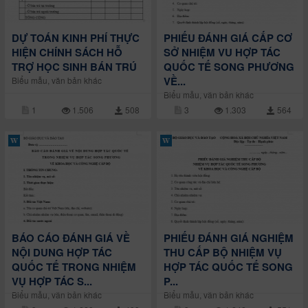
DỰ TOÁN KINH PHÍ THỰC
PHIẾU ĐÁNH GIÁ CẤP CƠ
HIỆN CHÍNH SÁCH HỖ
SỞ NHIỆM VU HỢP TÁC
TRỢ HỌC SINH BÁN TRÚ
QUỐC TẾ SONG PHƯƠNG
VỀ...
Biểu mẫu, văn bản khác
Biểu mẫu, văn bản khác
1
1.506
508
3
1.303
564
BÁO CÁO ĐÁNH GIÁ VỀ
PHIẾU ĐÁNH GIÁ NGHIỆM
NỘI DUNG HỢP TÁC
THU CẤP BỘ NHIỆM VỤ
QUỐC TẾ TRONG NHIỆM
HỢP TÁC QUỐC TẾ SONG
VỤ HỢP TÁC S...
P...
Biểu mẫu, văn bản khác
Biểu mẫu, văn bản khác