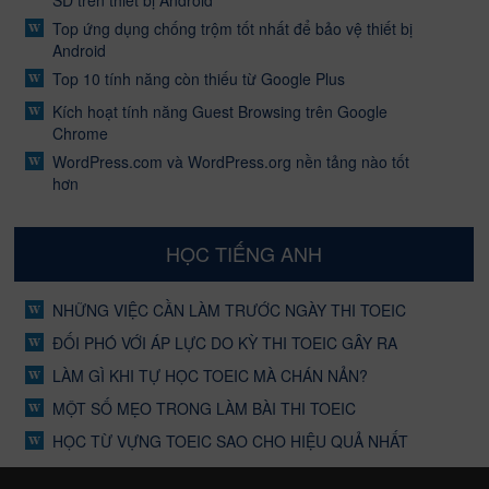
SD trên thiết bị Android
Top ứng dụng chống trộm tốt nhất để bảo vệ thiết bị
Android
Top 10 tính năng còn thiếu từ Google Plus
Kích hoạt tính năng Guest Browsing trên Google
Chrome
WordPress.com và WordPress.org nền tảng nào tốt
hơn
HỌC TIẾNG ANH
NHỮNG VIỆC CẦN LÀM TRƯỚC NGÀY THI TOEIC
ĐỐI PHÓ VỚI ÁP LỰC DO KỲ THI TOEIC GÂY RA
LÀM GÌ KHI TỰ HỌC TOEIC MÀ CHÁN NẢN?
MỘT SỐ MẸO TRONG LÀM BÀI THI TOEIC
HỌC TỪ VỰNG TOEIC SAO CHO HIỆU QUẢ NHẤT