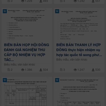
3
1.228
493
3
1.242
551
BIÊN BẢN HỌP HỘI ĐỒNG
BIÊN BẢN THANH LÝ HỢP
ĐÁNH GIÁ NGHIỆM THU
ĐỒNG thực hiện nhiệm vụ
CẤP BỘ NHIỆM VỤ HỢP
hợp tác quốc tế song phư...
TÁC...
Biểu mẫu, văn bản khác
Biểu mẫu, văn bản khác
2
1.386
504
3
1.247
530