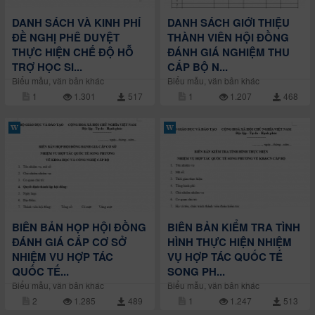
DANH SÁCH VÀ KINH PHÍ
DANH SÁCH GIỚI THIỆU
ĐỀ NGHỊ PHÊ DUYỆT
THÀNH VIÊN HỘI ĐỒNG
THỰC HIỆN CHẾ ĐỘ HỖ
ĐÁNH GIÁ NGHIỆM THU
TRỢ HỌC SI...
CẤP BỘ N...
Biểu mẫu, văn bản khác
Biểu mẫu, văn bản khác
1
1.301
517
1
1.207
468
BIÊN BẢN HỌP HỘI ĐỒNG
BIÊN BẢN KIỂM TRA TÌNH
ĐÁNH GIÁ CẤP CƠ SỞ
HÌNH THỰC HIỆN NHIỆM
NHIỆM VU HỢP TÁC
VỤ HỢP TÁC QUỐC TẾ
QUỐC TẾ...
SONG PH...
Biểu mẫu, văn bản khác
Biểu mẫu, văn bản khác
2
1.285
489
1
1.247
513