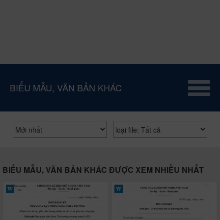
BIỂU MẪU, VĂN BẢN KHÁC
BIỂU MẪU, VĂN BẢN KHÁC ĐƯỢC XEM NHIỀU NHẤT