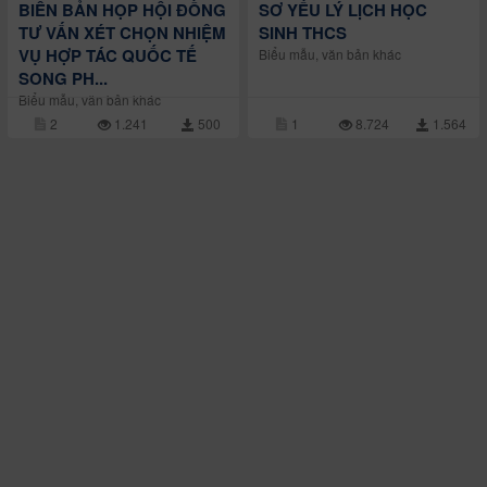
BIÊN BẢN HỌP HỘI ĐỒNG
SƠ YẾU LÝ LỊCH HỌC
TƯ VẤN XÉT CHỌN NHIỆM
SINH THCS
VỤ HỢP TÁC QUỐC TẾ
Biểu mẫu, văn bản khác
SONG PH...
Biểu mẫu, văn bản khác
2
1.241
500
1
8.724
1.564