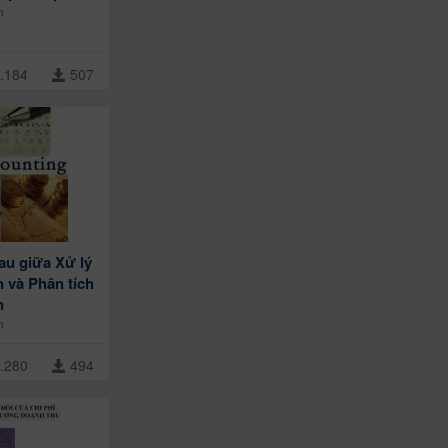
n
.184
507
au giữa Xử lý
n và Phân tích
n
n
.280
494