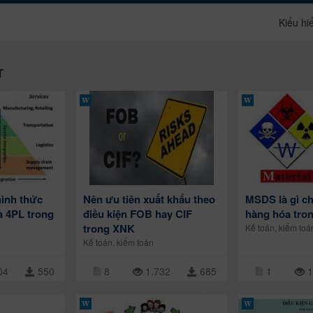
Kiểu hiể
T
hình thức
Nên ưu tiên xuất khẩu theo
MSDS là gì ch
à 4PL trong
điều kiện FOB hay CIF
hàng hóa tro
trong XNK
Kế toán, kiểm toá
Kế toán, kiểm toán
04
550
8
1.732
685
1
1