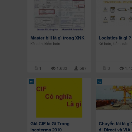
Master bill là gì trong XNK
Logistics là gì ?
Kế toán, kiểm toán
Kế toán, kiểm toán
1
1.632
567
3
1.4
Giá CIF là Gì Trong
Chuyển tải là gì
Incoterms 2010
đi Direct và VIA