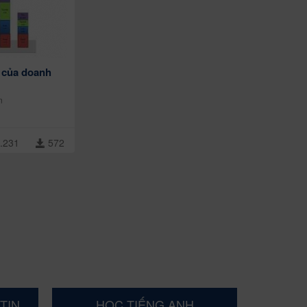
 của doanh
n
.231
572
TIN
HỌC TIẾNG ANH