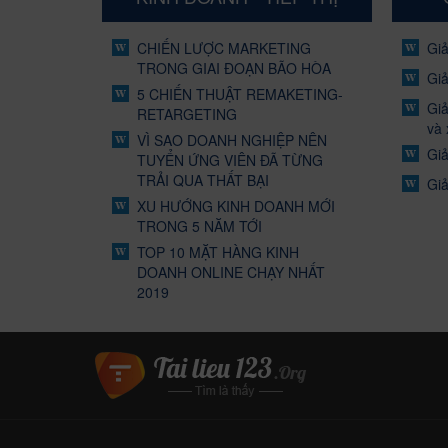
CHIẾN LƯỢC MARKETING
Giả
TRONG GIAI ĐOẠN BÃO HÒA
Giả
5 CHIẾN THUẬT REMAKETING-
Giả
RETARGETING
và 
VÌ SAO DOANH NGHIỆP NÊN
Giả
TUYỂN ỨNG VIÊN ĐÃ TỪNG
TRẢI QUA THẤT BẠI
Giả
XU HƯỚNG KINH DOANH MỚI
TRONG 5 NĂM TỚI
TOP 10 MẶT HÀNG KINH
DOANH ONLINE CHẠY NHẤT
2019