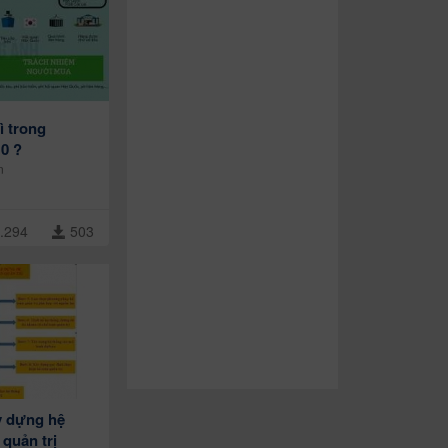
ì trong
0 ?
n
.294
503
y dựng hệ
 quản trị