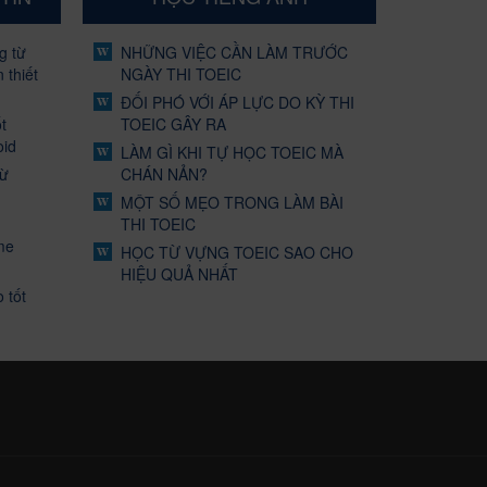
g từ
NHỮNG VIỆC CẦN LÀM TRƯỚC
 thiết
NGÀY THI TOEIC
ĐỐI PHÓ VỚI ÁP LỰC DO KỲ THI
t
TOEIC GÂY RA
oid
LÀM GÌ KHI TỰ HỌC TOEIC MÀ
từ
CHÁN NẢN?
MỘT SỐ MẸO TRONG LÀM BÀI
THI TOEIC
me
HỌC TỪ VỰNG TOEIC SAO CHO
HIỆU QUẢ NHẤT
 tốt