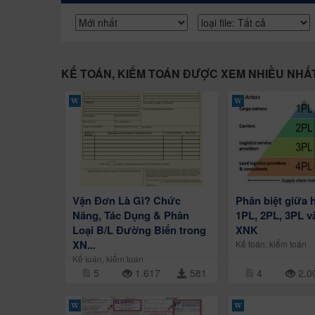
KẾ TOÁN, KIỂM TOÁN ĐƯỢC XEM NHIỀU NHẤ
Vận Đơn Là Gì? Chức
Phân biệt giữa 
Năng, Tác Dụng & Phân
1PL, 2PL, 3PL v
Loại B/L Đường Biển trong
XNK
XN...
Kế toán, kiểm toán
Kế toán, kiểm toán
5
1.617
581
4
2.0