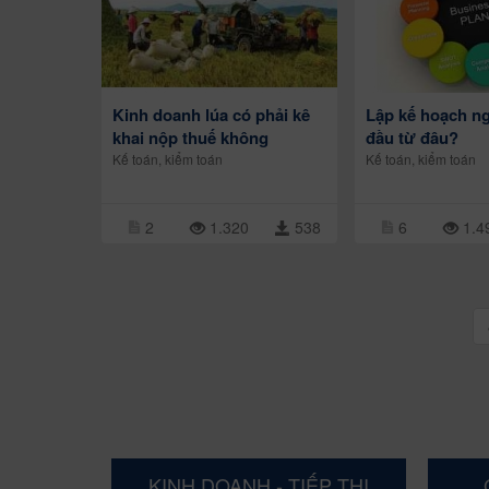
Kinh doanh lúa có phải kê
Lập kế hoạch ng
khai nộp thuế không
đầu từ đâu?
Kế toán, kiểm toán
Kế toán, kiểm toán
2
1.320
538
6
1.4
KINH DOANH - TIẾP THỊ