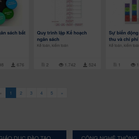
ân sách bắt
Quy trình lập Kế hoạch
Sự biến động
ngân sách
thu và chi phí
Kế toán, kiểm toán
Kế toán, kiểm toá
98
676
2
1.742
524
1
1
«
1
2
3
4
5
»
GIÁO DỤC ĐÀO TẠO
CÔNG NGHỆ THÔNG 