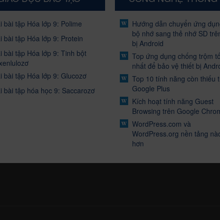
i bài tập Hóa lớp 9: Polime
Hướng dẫn chuyển ứng dụn
bộ nhớ sang thẻ nhớ SD trên
i bài tập Hóa lớp 9: Protein
bị Android
i bài tập Hóa lớp 9: Tinh bột
Top ứng dụng chống trộm tố
xenlulozơ
nhất để bảo vệ thiết bị Andr
i bài tập Hóa lớp 9: Glucozơ
Top 10 tính năng còn thiếu 
Google Plus
i bài tập hóa học 9: Saccarozơ
Kích hoạt tính năng Guest
Browsing trên Google Chro
WordPress.com và
WordPress.org nền tảng nào
hơn