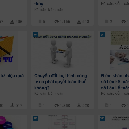
thủy
Kế toán, kiểm toá
Kế toán, kiểm toán
57
496
5
1.155
518
2
1
tư hiệu quả
Chuyển đổi loại hình công
Điểm khác nh
ty có phải quyết toán thuế
số liệu kế toá
không?
số liệu kế toá
Kế toán, kiểm toán
Kế toán, kiểm toá
80
517
1
1.280
520
1
1