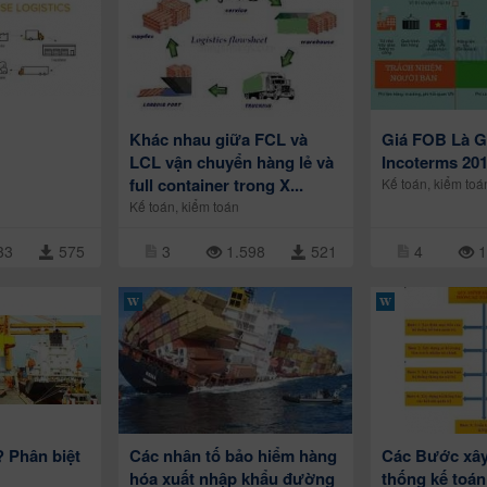
Khác nhau giữa FCL và
Giá FOB Là G
LCL vận chuyển hàng lẻ và
Incoterms 201
full container trong X...
Kế toán, kiểm toá
Kế toán, kiểm toán
33
575
3
1.598
521
4
1
? Phân biệt
Các nhân tố bảo hiểm hàng
Các Bước xâ
hóa xuất nhập khẩu đường
thống kế toán