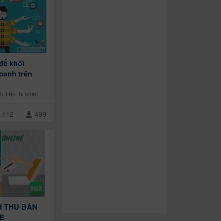
 để khởi
oanh trên
h, tiếp thị khác
.112
499
 THU BÁN
E