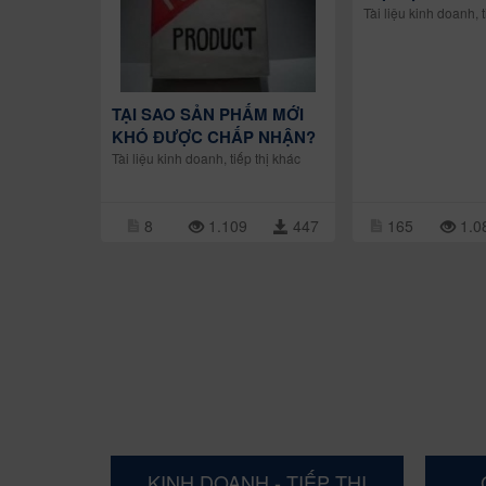
Tài liệu kinh doanh, t
TẠI SAO SẢN PHẤM MỚI
KHÓ ĐƯỢC CHẤP NHẬN?
Tài liệu kinh doanh, tiếp thị khác
8
1.109
447
165
1.0
KINH DOANH - TIẾP THỊ