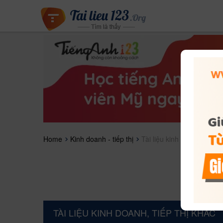
Home
Kinh doanh - tiếp thị
Tài liệu kinh doanh, tiếp t
TÀI LIỆU KINH DOANH, TIẾP THỊ KHÁC