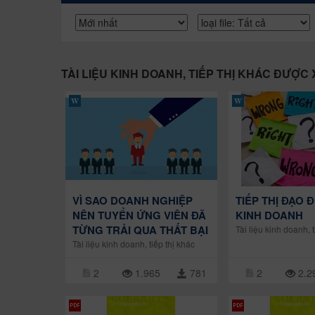
TÀI LIỆU KINH DOANH, TIẾP THỊ KHÁC ĐƯỢC
VÌ SAO DOANH NGHIỆP
TIẾP THỊ ĐẠO
NÊN TUYỂN ỨNG VIÊN ĐÃ
KINH DOANH
TỪNG TRẢI QUA THẤT BẠI
Tài liệu kinh doanh, t
Tài liệu kinh doanh, tiếp thị khác
2
1.965
781
2
2.2