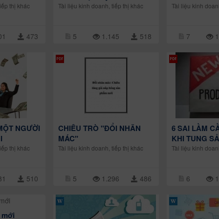
iếp thị khác
Tài liệu kinh doanh, tiếp thị khác
Tài liệu kinh doan
01
473
5
1.145
518
7
1
MỘT NGƯỜI
CHIÊU TRÒ "ĐỔI NHÃN
6 SAI LẦM 
I
MÁC"
KHI TUNG S
iếp thị khác
Tài liệu kinh doanh, tiếp thị khác
Tài liệu kinh doan
81
510
5
1.296
486
6
1
u mới