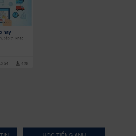
o hay
h, tiếp thị khác
.354
428
TIN
HỌC TIẾNG ANH