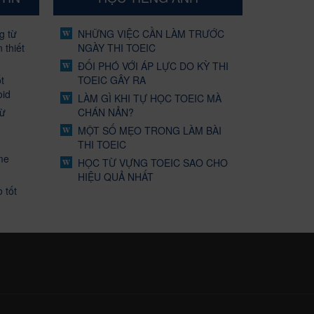
g từ
NHỮNG VIỆC CẦN LÀM TRƯỚC
 thiết
NGÀY THI TOEIC
ĐỐI PHÓ VỚI ÁP LỰC DO KỲ THI
t
TOEIC GÂY RA
oid
LÀM GÌ KHI TỰ HỌC TOEIC MÀ
từ
CHÁN NẢN?
MỘT SỐ MẸO TRONG LÀM BÀI
THI TOEIC
me
HỌC TỪ VỰNG TOEIC SAO CHO
HIỆU QUẢ NHẤT
 tốt