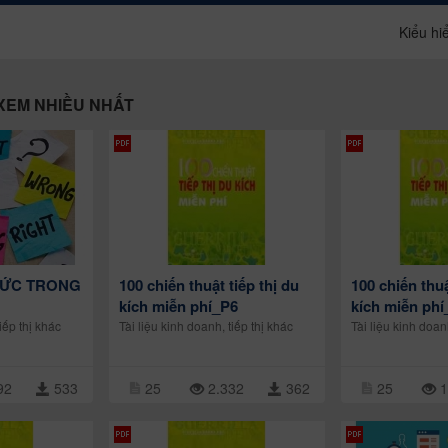
Kiểu hiể
 XEM NHIỀU NHẤT
 ĐỨC TRONG
100 chiến thuật tiếp thị du
100 chiến thuậ
kích miễn phí_P6
kích miễn phí
iếp thị khác
Tài liệu kinh doanh, tiếp thị khác
Tài liệu kinh doan
92
533
25
2.332
362
25
1