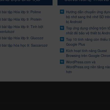
i bài tập Hóa lớp 9: Polime
Hướng dẫn chuyển ứng dụn
bộ nhớ sang thẻ nhớ SD trên
i bài tập Hóa lớp 9: Protein
bị Android
i bài tập Hóa lớp 9: Tinh bột
Top ứng dụng chống trộm tố
xenlulozơ
nhất để bảo vệ thiết bị Andr
i bài tập Hóa lớp 9: Glucozơ
Top 10 tính năng còn thiếu 
Google Plus
i bài tập hóa học 9: Saccarozơ
Kích hoạt tính năng Guest
Browsing trên Google Chro
WordPress.com và
WordPress.org nền tảng nào
hơn