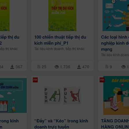
tiếp thị du
100 chiến thuật tiếp thị du
Các loại hình
2
kích miễn phí_P1
nghiệp kinh d
mạng
iếp thị khác
Tài liệu kinh doanh, tiếp thị khác
Tài liệu kinh doan
04
367
25
1.736
470
9
1
rong kinh
“Đẩy” và “Kéo” trong kinh
TĂNG DOANH
ến
doanh trực tuyến
HÀNG ONLIN