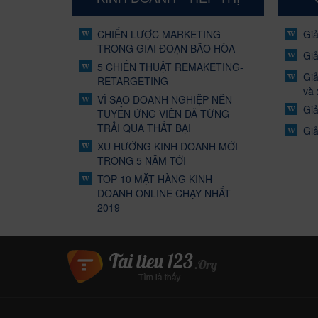
CHIẾN LƯỢC MARKETING
Giả
TRONG GIAI ĐOẠN BÃO HÒA
Giả
5 CHIẾN THUẬT REMAKETING-
Giả
RETARGETING
và 
VÌ SAO DOANH NGHIỆP NÊN
Giả
TUYỂN ỨNG VIÊN ĐÃ TỪNG
TRẢI QUA THẤT BẠI
Giả
XU HƯỚNG KINH DOANH MỚI
TRONG 5 NĂM TỚI
TOP 10 MẶT HÀNG KINH
DOANH ONLINE CHẠY NHẤT
2019