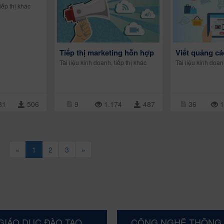
iếp thị khác
Tiếp thị marketing hỗn hợp
Viết quảng cá
Tài liệu kinh doanh, tiếp thị khác
Tài liệu kinh doan
81
506
9
1.174
487
36
1
«
1
2
3
»
GIÁO DỤC ĐÀO TẠO
CÔNG NGHỆ THÔNG 