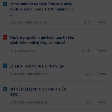
Khóa luận tốt nghiệp: Phương pháp
tổ chức dạy tin học THCS nhằm tích
c...
Báo cáo, luận văn khác
61
(New)
Thực trạng, đánh giá hiệu quả trị liệu
bệnh viêm mũi dị ứng và một số...
Thạc sĩ cao học
184
(New)
LÝ LỊCH HỌC SINH, SINH VIÊN
Biểu mẫu, văn bản khác
5
(New)
SƠ YẾU LÍ LỊCH HỌC SINH TIỂU
HỌC
Biểu mẫu, văn bản khác
1
(New)