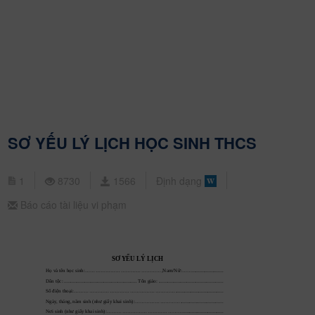
SƠ YẾU LÝ LỊCH HỌC SINH THCS
1
8730
1566
Định dạng
Báo cáo tài liệu vi phạm
SƠ 
YẾU LÝ LỊCH
Họ và tên học sinh:………………………………………,Nam/Nữ:…….....
...
....
...
...
..
..
.
.
Dân tộc: ......................................................... 
Tôn giáo: .......................
...
....
...
...
...
....
...
...
.
Số điện thoại:…………………………………………………….................
...
...
....
...
...
...
.
Ngày
, tháng, năm sinh (như giấy khai sinh):………………………...........
...
...
....
...
...
...
...
Nơi sinh (như giấy khai sinh):………………………………………........
....
...
...
....
...
...
...