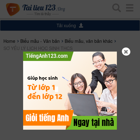
Tải xuống
Home
Biểu mẫu - Văn bản
Biểu mẫu, văn bản khác
SƠ YẾU LÝ LỊCH HỌC SINH THCS