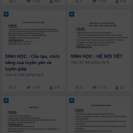
2
1.312
495
3
1.105
519
SINH HỌC : Cấu tạo, chức
SINH HỌC : HỆ NỘI TIẾT
năng của tuyến yên và
Giáo án, bài giảng lớp 8
tuyến giáp
Giáo án, bài giảng lớp 8
3
1.476
474
2
1.175
521