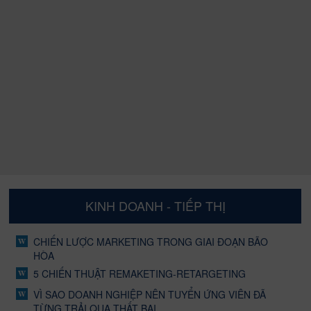
KINH DOANH - TIẾP THỊ
CHIẾN LƯỢC MARKETING TRONG GIAI ĐOẠN BÃO
HÒA
5 CHIẾN THUẬT REMAKETING-RETARGETING
VÌ SAO DOANH NGHIỆP NÊN TUYỂN ỨNG VIÊN ĐÃ
TỪNG TRẢI QUA THẤT BẠI