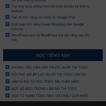
SD trên thiết bị Android
Top ứng dụng chống trộm tốt nhất để bảo vệ thiết bị
Android
Top 10 tính năng còn thiếu từ Google Plus
Kích hoạt tính năng Guest Browsing trên Google
Chrome
WordPress.com và WordPress.org nền tảng nào tốt
hơn
HỌC TIẾNG ANH
NHỮNG VIỆC CẦN LÀM TRƯỚC NGÀY THI TOEIC
ĐỐI PHÓ VỚI ÁP LỰC DO KỲ THI TOEIC GÂY RA
LÀM GÌ KHI TỰ HỌC TOEIC MÀ CHÁN NẢN?
MỘT SỐ MẸO TRONG LÀM BÀI THI TOEIC
HỌC TỪ VỰNG TOEIC SAO CHO HIỆU QUẢ NHẤT