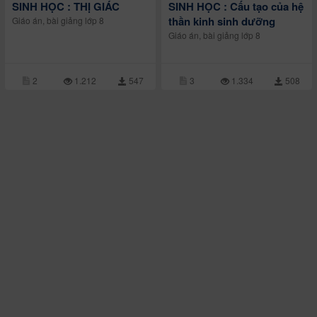
SINH HỌC : THỊ GIÁC
SINH HỌC : Cấu tạo của hệ
thần kinh sinh dưỡng
Giáo án, bài giảng lớp 8
Giáo án, bài giảng lớp 8
2
1.212
547
3
1.334
508