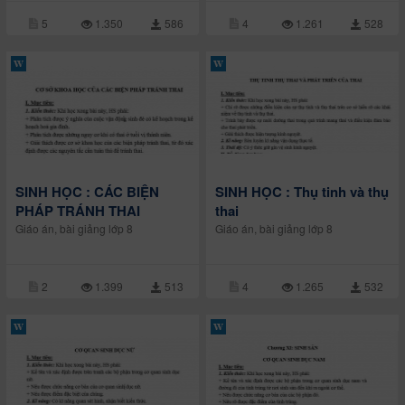
5
1.350
586
4
1.261
528
SINH HỌC : CÁC BIỆN
SINH HỌC : Thụ tinh và thụ
PHÁP TRÁNH THAI
thai
Giáo án, bài giảng lớp 8
Giáo án, bài giảng lớp 8
2
1.399
513
4
1.265
532