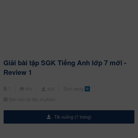
Giải bài tập SGK Tiếng Anh lớp 7 mới -
Review 1
7
951
420
Định dạng
Báo cáo tài liệu vi phạm
Tải xuống (7 trang)