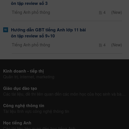
ôn tập review số 3
Tiếng Anh phổ thông
4
(New)
Hướng dẫn GBT tiếng Anh lớp 11 bài
ôn tập review số 9+10
Tiếng Anh phổ thông
4
(New)
Kinh doanh - tiếp thị
Quản trị, internet, marketing
Giáo dục đào tạo
Các tài liệu, đề thi liên quan đến các môn học của học sinh và bài giảng của giáo viên
Công nghệ thông tin
Tài liệu lĩnh vực công nghệ thông tin
Học tiếng Anh
Các tài liệu liên quan đến học tiếng Anh