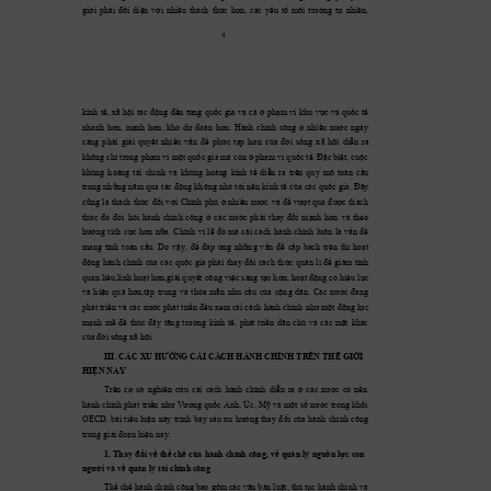
giới 
phải 
đối 
diện 
với 
nhiều 
thách 
thức 
hơn, 
các 
y
ếu 
tố 
môi 
trường 
tự 
nhiên
, 
4 
kinh 
tế, 
xã 
hộ
i 
tác 
động 
đến 
từng 
quốc 
gia 
và 
cả 
ở 
phạm
v
i 
khu 
vực
v
à 
qu
ốc 
tế 
nhanh 
hơn, 
m
ạnh 
hơn, 
khó 
dự 
đoán 
hơn. 
Hành 
chính 
công 
ở 
nhiều 
nước 
n
gà
y
càng 
phải 
giải 
quyết 
nhiều 
vấn 
đề 
phức 
tạp 
hơn 
của 
đời 
sống 
x
ã 
hội 
diễn 
ra 
không chỉ trong phạm
 vi 
một quốc g
ia mà còn ở 
phạm
vi q
uốc tế. Đặc biệt, cuộc 
khủng 
hoảng 
tài 
chính 
và 
khủng 
hoản
g 
kinh 
tế 
diễn 
ra 
trên 
quy 
mô 
toàn 
cầu 
trong 
những 
năm qu
a 
tác 
độ
ng 
không 
nhỏ tới 
nền 
kinh 
tế 
của 
cá
c 
quốc 
g
ia. 
Đ
â
y
cũng 
là 
thách 
thức 
đối 
với 
Chính 
phủ 
ở 
nhiều 
nước 
và 
để 
vượt 
qua 
được 
thách 
thức 
đó 
đòi 
hỏi 
hà
nh 
chính 
công 
ở 
các 
nước 
phả
i 
thay
đ
ổi 
mạn
h
hơn 
và 
theo 
hướng 
tích 
cực 
hơn 
nữa. 
Chính 
vì 
lẽ 
đó 
m
à
cải 
cách 
hành 
chính 
luôn 
là 
vấn 
đề 
mang 
tính 
toàn 
cầu. 
Do 
vậy
, 
để 
đáp 
ứng 
những 
v
ấn 
đề 
cấp 
bách 
tr
ên 
thì 
hoạt 
động 
hành 
chính 
củ
a 
các 
quốc 
gia 
phải 
t
hay
đổi 
cách 
thức 
quản 
lí 
để 
giảm
tính 
quan liêu,linh 
hoạt hơn,giải q
uy
ết 
công việc 
sáng 
tạo hơn, 
hoạt động 
có hiệu 
lực 
và 
hiệu 
quả 
hơn,tập 
trung 
và 
thỏa 
m
ãn 
nhu 
cầu 
của 
cộng 
dân. 
Các 
nước 
đang 
phát t
riể
n 
và các n
ướ
c phát 
triển đều x
em
c
ải 
cách 
hành chính như 
một động lực 
mạnh 
mẽ 
để 
thúc 
đẩy
tăn
g 
trường 
kinh 
tế, 
phát 
triển 
dân 
chủ 
và 
các 
m
ặt 
khác 
của đời s
ống xã hội.
III. CÁC XU HƯỚ
NG CẢI 
CÁ
CH H
ÀNH
 CHÍNH 
TRÊ
N THẾ GIỚ
I 
HIỆN NAY
Trên 
cơ 
sở 
nghiên 
cứu 
cải 
cách 
hành 
chính 
diễn 
ra 
ở 
các 
nước 
có 
nền 
hành 
chính 
phát 
triển 
như 
Vươ
ng 
quốc 
Anh, 
Úc, 
M
ỹ
và 
m
ột 
s
ố 
nước 
trong 
khối 
OECD
, 
b
ài 
tiểu 
luận 
này 
tr
ình 
bà
y
sáu 
xu 
hướng 
thay
đổi 
của 
hành 
chính 
công 
trong gia
i đoạn hiện nay
. 
1. 
Thay 
đổi
về thể 
chế 
của 
hành chính công, 
về quản 
lý 
nguồn lực 
con 
người và
 về quản lý t
ài chính c
ông 
Thể chế 
hành chính công bao gồm các văn b
ản luật, thủ tục h
à
nh chính v
à 