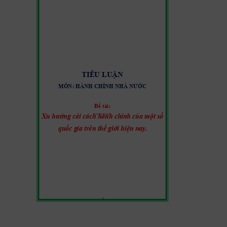
TIỂU
 LUẬN
MÔN: 
HÀN
H CHÍNH 
NHÀ N
ƯỚC 
Đề t
ài: 
Xu hướng c
ải các
h hành chín
h của một
 số 
quốc gi
a trên thế gi
ới hiện nay
. 
1 