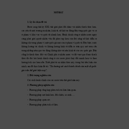
MỞ ĐẦU
1. Lý do ch
ọn đề tài
Bước 
sa
ng 
t
hế 
kỷ 
XXI, 
thế 
giới 
phải 
đối 
diện 
với 
nhiều 
thách 
th
ức 
hơn, 
các 
y
ếu 
tố 
m
ôi 
trường tự 
nhiên, kinh 
tế, xã 
hội 
tác động 
đến 
từng quốc 
gia và 
cả 
ở 
p
hạm
vi 
khu 
vực 
và 
quốc 
tế 
nhanh 
hơn. 
Hành 
chính 
công 
ở 
nhiều 
nước 
ngày
càng 
phải 
giải 
quyết 
nhiều 
vấn 
đề 
phức 
tạp 
hơn 
của 
đời 
sống 
x
ã 
hội 
diễn 
ra 
không chỉ trong phạm
 vi 
một quốc g
ia mà còn ở 
phạm
 vi q
uốc tế. Đặc biệt, cuộc 
khủng 
hoảng 
tài 
chính 
và 
khủng 
hoản
g 
kinh 
tế 
diễn 
ra 
trên 
quy 
mô 
toàn 
cầu 
trong 
những 
năm qu
a 
tác 
độ
ng 
không 
nhỏ 
tới 
nền 
kinh 
tế 
của 
c
ác 
quốc 
gia. 
Đâ
y
cũng 
là 
thách 
thức 
đối 
với 
Chính 
phủ 
ở 
nhiều 
nước 
và 
để 
vượt 
qua 
được 
thách 
thức 
đó 
đòi 
hỏi 
hà
nh 
chính 
công 
ở 
các 
nước 
phả
i 
thay
đ
ổi 
mạnh 
h
ơn 
và 
the
o 
hướng 
t
ích 
cực 
hơn 
nữa. 
X
uất 
phát 
từ 
sự 
nhận 
thức 
n
ày
, 
trong 
bài 
tiểu 
luận 
của 
mình, em
 đã thực hiện đề tài: 
“Xu hướn
g cải cách h
ành chính
 của một số quốc 
gia trên thế
 giới hiện
 nay”.
2. Đối tượng
 nghiên
 cứu 
Cải cách 
hành chín
h của cá
c nước 
trên thế
 giới hiện 
nay
. 
3. Phương ph
áp n
ghiên cứu
-  Phương p
háp tổng
 hợp p
hân tích tà
i liệu liên 
quan. 
-  Phương p
háp m
ô hình hóa
, đối chiếu
, so sán
h…. 
-  Phương p
háp quan
 sát. 
-  Phương p
háp phân
 tích số 
liệu. 