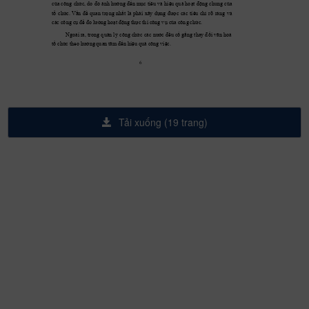
của 
công 
chức, 
do 
đó 
ảnh 
hưởng 
đến 
mục 
tiêu 
và 
hiệu 
quả 
hoạt 
động 
chung 
của 
tổ 
chức
. 
Vấn 
đề 
quan 
trọng 
nhất 
là 
phải 
xây
dựng 
được 
các 
tiêu 
chí 
rõ 
ràng 
và 
các công cụ
để đo
 lường 
hoạt độn
g thực thi
 công vụ c
ủ
a công
chức
. 
Ngoài ra, 
trong quản 
lý 
công chức 
các nước đều 
cố gắng 
thay
đổi văn 
hoá 
tổ chức the
o h
ướng
 quan tâ
m
 đến hiệu quả côn
g việc. 
6 
Tải xuống (19 trang)