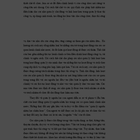
thiết 
chế 
tổ 
chức, 
làm
cơ 
sở 
để 
điều 
chỉnh 
hành 
vi 
của 
công 
chức 
nói 
riêng 
v
à 
công 
dân 
nói 
chung. 
Cải 
cách 
thể 
chế 
và 
các 
qu
y
định 
của 
pháp 
luật 
nhằ
m
tạo 
điều 
kiện 
cho 
các 
nhà 
quản 
lý 
chủ 
độn
g 
và 
linh 
hoạt 
hơ
n
tr
ong 
quản 
lý 
thực 
thi 
công vụ, áp dụng cạ
nh tranh, tạ
o động lực làm
 việc cho công chức, thực thi côn
g 
5 
vụ 
dựa 
v
ào 
nhu 
cầu 
của 
công 
dân, 
tăng 
cường 
sự 
tham
gia 
của 
nhân 
dân.
.. 
Xu 
hướng cải cách này
 c
ũng nhằm
loại bỏ những cản trở trong hoạt động của các cơ 
quan 
hành 
chính nhà 
nước, 
do 
đó 
hiệu 
quả hoạt 
động 
sẽ 
được 
cải 
thiện. Thể 
chế 
còn bao 
gồm
những thủ
 tục hành chính cơ bản 
điều chỉnh hoạt 
động công vụ, tài 
chính 
và 
ngân 
sách. 
Cải 
cách
thể 
chế 
cho 
phép 
các 
nhà 
q
uản 
lý 
linh 
hoạt 
hơn 
trong hoạt động quản lý của mình dựa vào những thủ tục hoạt động và 
cá
ch thức 
cung cấp dịch vụ 
công phù hợp
, hiệu 
quả hơn. Với cải cách nà
y
, 
các nhà quản lý 
được 
tăng 
cường 
trách 
nhiệm
trong 
t
hực 
thi 
công 
vụ. 
Tính 
chủ 
động, 
linh 
hoạt 
của 
các 
nhà 
quản 
lý 
được 
tăng 
lên 
nhờ 
sự 
nới 
lỏng 
kiể
m
so
át 
của 
các 
cơ 
quan 
trung 
ươn
g 
đối 
với 
các 
nguồn 
lực 
đầu 
v
à
o 
(đặc 
biệt 
là 
nguồn 
nhân 
lực 
và 
tài 
chính) 
và 
các 
thủ 
tục 
hoạt 
động 
và 
nhờ 
vào 
việc 
quản 
l
ý
dự
a 
vào 
m
ục 
tiêu. 
Cá
c 
mục 
tiêu 
được 
xác 
định 
rõ 
ràng, 
các 
nhà 
quản 
lý 
được 
trao 
tr
ách 
nhiệm 
cá 
nhân 
và trách nhiệm
 tổ chức để chủ
 động
 thực hiện m
ục tiêu. 
Thay 
đổi 
về 
quả
n
lý 
nguồn 
lực 
con 
người 
diễn 
ra 
cả 
về 
phạ
m
vi 
lẫn 
bản 
chất 
của 
hoạt 
động 
quản 
lý 
nguồn 
nhân 
lực 
trong 
các 
cơ 
quan 
hành 
chính 
nhà 
nước. 
Những 
t
hay
đổ
i 
này
gắn 
liền 
với 
tư 
du
y
và 
đặc 
điểm 
của 
“
qu
ản 
lý 
n
guồn 
nhân 
lực 
chiến 
l
ược”. 
Con 
người 
từ 
chỗ 
được 
coi 
là 
chi 
phí 
của 
tổ 
ch
ứ
c 
thì 
với
sự thay
 đ
ổi này
, 
họ được c
oi là tài sả
n,
 là 
nguồn “v
ốn” của tổ chức
. 
Các 
nhà quản 
lý 
được chủ 
động trong 
việc
tuyển dụng, 
sa 
thải, thăng 
tiến, 
thuyên chuy
ển, du
y
 trì 
và trả l
ương cô
ng chức. Việ
c trả lươ
ng công chức gắn v
ới 
quá 
trì
nh 
t
hực 
thi 
công 
vụ 
và 
kết 
q
uả 
thự
c 
hiện 
cô
ng 
việc. 
Tu
y 
nhiên, 
thực 
hiệ
n 
được 
điều 
nà
y
không 
dễ 
dàng 
bở
i 
nếu 
hệ 
thống 
lương 
trả 
the
o 
công 
v
iệc 
k
hông 
được 
thiết kế 
chính 
xác, 
khoa 
học 
sẽ 
ảnh 
hưởng đến 
động 
cơ 
và 
tâm l
ý 
làm v
iệc 