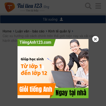
Tải xuống
Home
Luận văn - báo cáo
Kinh tế quản lý
Các xu hướng cải cách chính trên thế giới hiện nay và cải cách
hành chính ở một số quốc gia trên thế giới hiện nay