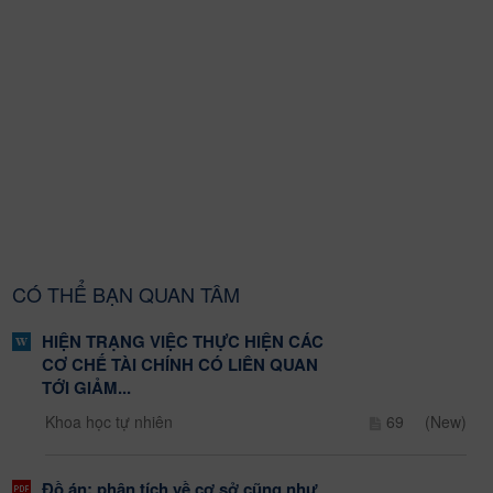
CÓ THỂ BẠN QUAN TÂM
HIỆN TRẠNG VIỆC THỰC HIỆN CÁC
CƠ CHẾ TÀI CHÍNH CÓ LIÊN QUAN
TỚI GIẢM...
Khoa học tự nhiên
69
(New)
Đồ án: phân tích về cơ sở cũng như