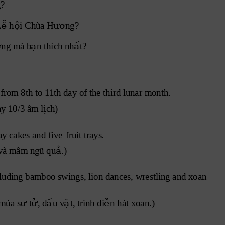
?
ễ
ộ
ươ
L
 h
i Chùa H
ng?
ơ
ạ
ấ
ng mà b
n thích nh
t?
 from 8th to 1
1th day of the third lunar month.
ị
y 10/3 âm l
ch)
ay cakes and five-fruit trays
.
ả
 và mâm ngũ qu
.)
ncluding bamboo swings, lion dances, wrestling and xoan 
ư ử
ấ
ậ
ễ
 múa s
 t
, đ
u v
t, trình di
n hát xoan.)