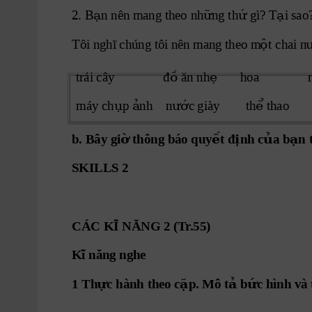
ạ
ữ ứ
ạ
2. B
n nên mang theo nh
ng th
 gì? 
T
i sao
ộ
Tôi nghĩ chúng tôi nên mang theo m
t
 chai n
ồ
ẹ 
  trái cây               đ
 ăn nh
      hoa             
ụ ả
ướ 
ể
  máy ch
p 
nh 
   n
c giày 
       th
 tha
o 
    
ờ
ế
ị
ủ
ạ
b. Bây gi
 thông báo quy
t đ
nh c
a b
n 
SKILLS 2
CÁC KĨ NĂNG 2 (T
r
.55)
Kĩ năng nghe
ự
ặ
ả
ứ
1 Th
c hành theo c
p. Mô t
 b
c hình và 