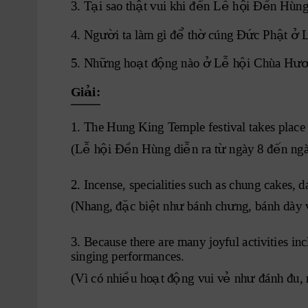
ạ
ậ
ế
ễ ộ
ề
3. T
i sao th
t vui khi đ
n L
 h
i Đ
n Hùng
ườ
ể
ờ
ứ
ậ ở
4. Ng
i ta làm gì đ
 th
 cúng Đ
c Ph
t 
 
ữ
ạ
ộ
ở
ễ ộ
ư
5. Nh
ng ho
t 
đ
ng nào 
 L
 h
i 
Chùa H
ả
Gi i:
1. The H
ung King T
emple festival takes place
ễ ộ
ề
ễ
ừ
ế
(L
 h
i
 Đ
n Hùng di
n ra t
 ngày 8 đ
n ngà
2. Incense, specialities such as chung cakes, d
ặ ệ
ư
ư
(Nhang, đ
c bi
t nh
 bánh ch
ng,
 bánh dày
3. Because there are many joyful activities i
singing performances. 
ề
ạ
ộ
ẻ
ư
(Vì có nhi
u ho
t đ
ng vui v
 nh
 đánh đu,