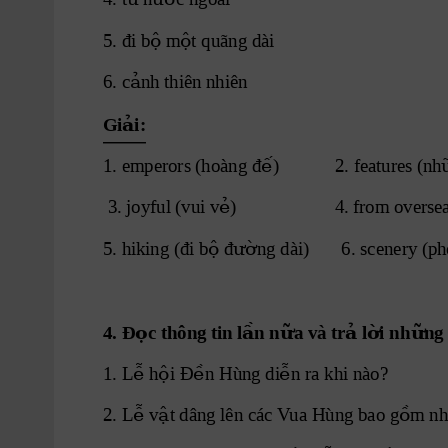
ộ ộ
5. đi b
m
t 
quãng dài
ả
6. c
nh thiên nhiên
ả
Gi i:
ế
1. emperors (hoàng đ
) 
           2. features (nh
ẻ
 3. joyful (vui v
) 
                    4. from overse
ộ ườ
5. hiking (đi b
đ
ng dài) 
      6. scenery (p
ọ
ầ
ữ
ả ờ
ữ
4. Đ
c thông tin l
n n
a và tr
 l
i nh
ng
ễ ộ
ề
ễ
1. L
 h
i
 Đ
n Hùng di
n ra khi nào?
ễ ậ
ồ
2. L
 v
t dâng lên các V
ua Hùng bao g
m nh