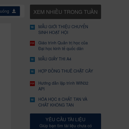
XEM NHIỀU TRONG TUẦN
xuống
MẪU GIỚI THIỆU CHUYỂN
SINH HOẠT HỘI
Giáo trình Quản trị học của
Đại học kinh tế quốc dân
MẪU GIẤY THI A4
HỢP ĐỒNG THUÊ CHẶT CÂY
Hướng dẫn lập trình WIN32
API
HÓA HỌC 8 CHẤT TAN VÀ
CHẤT KHÔNG TAN
YÊU CẦU TÀI LIỆU
Giúp bạn tìm tài liệu chưa có