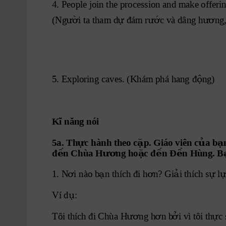
4. People join the procession and make of
feri
ườ
ự ướ
ươ
(Ng
i ta tham d
 đám r
c và dâng h
ng
ộ
5. Exploring caves. (Khám phá hang đ
ng)
Kĩ năng nói
ự
ặ
ủ
ạ
5a. Th
c hành theo c
p. Giáo viên c
a b
ế
ươ
ặ
ế
ề
đ
n Chùa H
ng ho
c đ
n Đ
n Hùng. B
ơ
ạ
ơ
ả
ự ự
1. N
i
 nào b
n thích đi h
n? Gi
i thích s
 l
ụ
Ví d
:
ươ
ơ
ở
ự
Tôi thích đi Chùa H
ng h
n b
i vì tôi th
c 