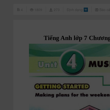
4
1809
273
Định dạng
Báo cá
T
iếng 
Anh lớp 7 Chương 