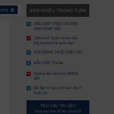
XEM NHIỀU TRONG TUẦN
xuống
MẪU GIỚI THIỆU CHUYỂN
SINH HOẠT HỘI
Giáo trình Quản trị học của
Đại học kinh tế quốc dân
HỢP ĐỒNG THUÊ CHẶT CÂY
MẪU GIẤY THI A4
Hướng dẫn lập trình WIN32
API
Bài tập ôn tập cuối tuần lớp 2:
Tuần 25
YÊU CẦU TÀI LIỆU
Giúp bạn tìm tài liệu chưa có