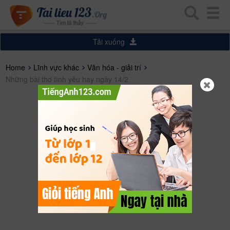
Tải xuống
Home
Lĩnh vực khác
Văn hóa - giải trí
Những bài thơ tình yêu hay ngày 14/2