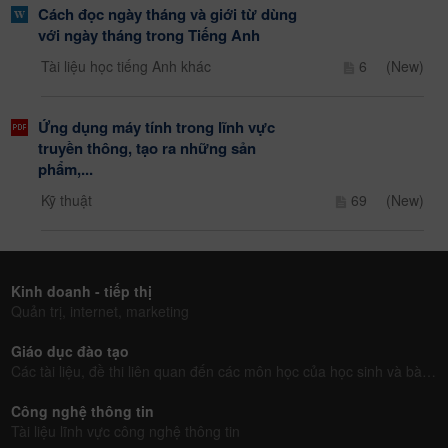
Cách đọc ngày tháng và giới từ dùng
với ngày tháng trong Tiếng Anh
Tài liệu học tiếng Anh khác
6
(New)
Ứng dụng máy tính trong lĩnh vực
truyền thông, tạo ra những sản
phẩm,...
Kỹ thuật
69
(New)
Kinh doanh - tiếp thị
Quản trị, internet, marketing
Giáo dục đào tạo
Các tài liệu, đề thi liên quan đến các môn học của học sinh và bài giảng của giáo viên
Công nghệ thông tin
Tài liệu lĩnh vực công nghệ thông tin