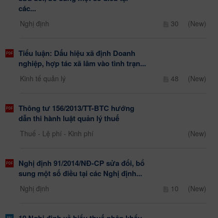
các...
Nghị định
30
(New)
Tiểu luận: Dấu hiệu xã định Doanh
nghiệp, hợp tác xã lâm vào tình trạn...
Kinh tế quản lý
48
(New)
Thông tư 156/2013/TT-BTC hướng
dẫn thi hành luật quản lý thuế
Thuế - Lệ phí - Kinh phí
(New)
Nghị định 91/2014/NĐ-CP sửa đổi, bổ
sung một số điều tại các Nghị định...
Nghị định
10
(New)
10 Nghị định về biểu thuế nhập khẩu