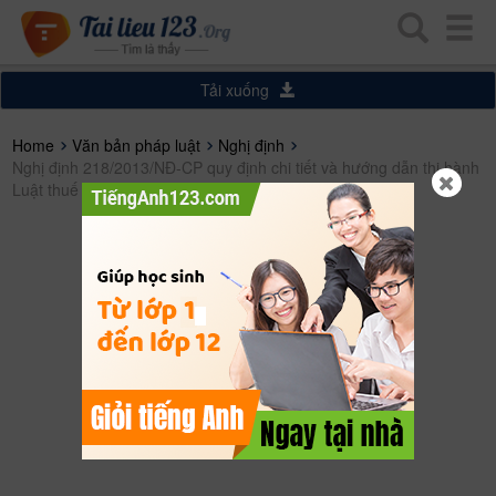
Tải xuống
Home
Văn bản pháp luật
Nghị định
Nghị định 218/2013/NĐ-CP quy định chi tiết và hướng dẫn thi hành
Luật thuế thu nhập doanh nghiệp.