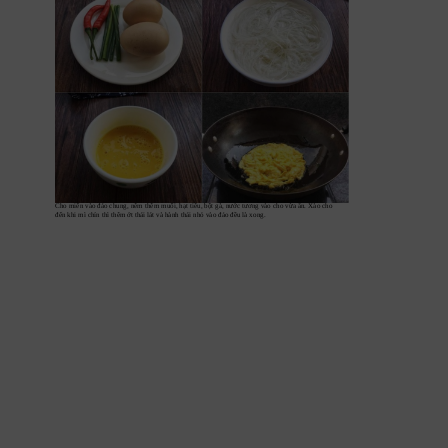
Cho miến vào đảo chung, nêm thêm muối, hạt tiêu, bột gà, nước tương vào cho vừa ăn. X
ào cho 
đến khi mì chín thì thêm ớt thái lát và hành thái nhỏ vào đảo đều là xong.