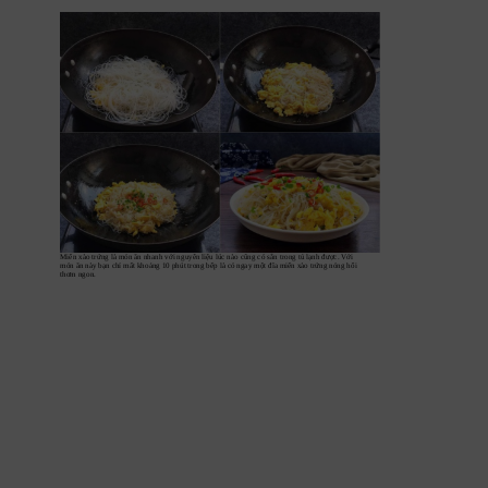
Miến xào trứng là món ăn nhanh với nguyên liệu lúc nào cũng có sẵn trong tủ lạnh được. Với 
món ăn này bạn chỉ mất khoảng 10 phút trong bếp là có ngay một đĩa miến xào trứng nóng hổi 
thơm ngon.