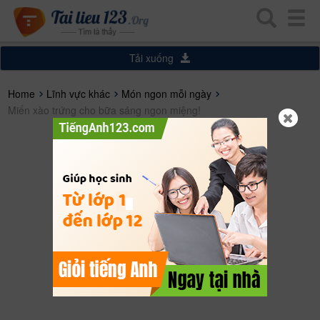
Tải xuống
Home
Lĩnh vực khác
Món ngon mỗi ngày
Miến xào trứng cho bữa sáng ngon miệng!