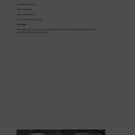
1 cây hành lá thái nhỏ
10ml nước tương
1 quả ớt sừng thái lát
Muối, hạt tiêu, bột gà, dầu ăn.
Cách làm:
Miến ngâm trong nước cho mềm. Đập trứng vào bát đánh tan trứng. Đun nóng một ít dầu ăn 
trong chảo, đổ trứng vào chiên chín.