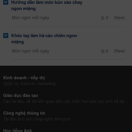
Hướng dẫn làm món bún xào chay
ngon miệng
Món ngon mỗi ngày
3
(New)
Khéo tay làm há cảo chiên ngon
miệng
Món ngon mỗi ngày
6
(New)
Kinh doanh - tiếp thị
Quản trị, internet, marketing
Giáo dục đào tạo
Các tài liệu, đề thi liên quan đến các môn học của học sinh và bài giảng của giáo viên
Công nghệ thông tin
Tài liệu lĩnh vực công nghệ thông tin
Học tiếng Anh