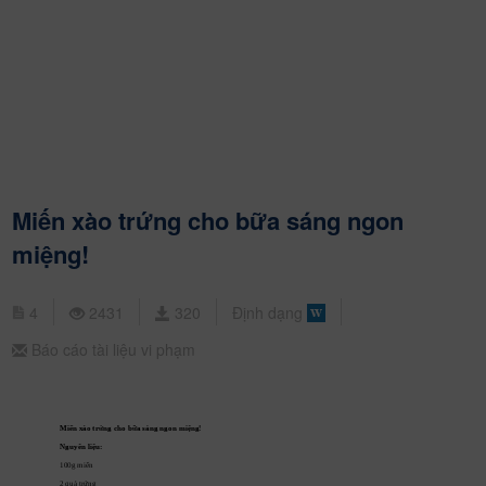
Miến xào trứng cho bữa sáng ngon
miệng!
4
2431
320
Định dạng
Báo cáo tài liệu vi phạm
Miến xào trứng cho bữa sáng ngon miệng!
Nguyên liệu:
100g miến
2 quả trứng