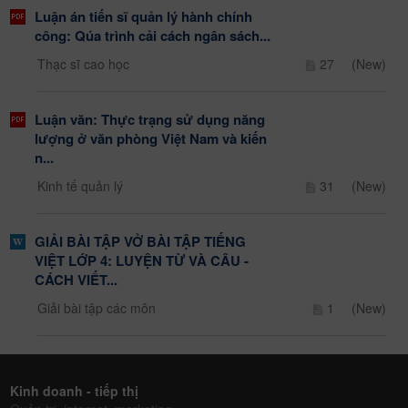
Luận án tiến sĩ quản lý hành chính
công: Qúa trình cải cách ngân sách...
Thạc sĩ cao học
27
(New)
Luận văn: Thực trạng sử dụng năng
lượng ở văn phòng Việt Nam và kiến
n...
Kinh tế quản lý
31
(New)
GIẢI BÀI TẬP VỞ BÀI TẬP TIẾNG
VIỆT LỚP 4: LUYỆN TỪ VÀ CÂU -
CÁCH VIẾT...
Giải bài tập các môn
1
(New)
Kinh doanh - tiếp thị