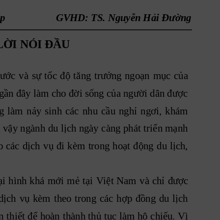
p 
GVHD: TS. Nguyễn Hải Đường
LỜI NÓI ĐẦU
nước
và
sự
tốc
độ
tăng
trưởng
ngoạn
mục
của
gần đây làm cho 
đời sống của người 
dân được
g
làm
nảy
sinh
các
nhu
cầu
nghỉ
ngơi,
khám
ì vậy
 ngành
 du 
lịch ngày
 càng 
phát t
riển mạnh
o
các
 dịch
vụ
đi
 kèm
trong
hoạt
 động
du
lịch,
ại 
hình
khá
mới
mẻ 
tại
Việt
Nam
và
chỉ
được
dịch
vụ
kèm
theo
trong
các
hợp
đồng
du
lịch
n
thiết
 để
 hoàn
thành
 thủ
 tục
làm 
hộ
 chiếu.
 Vì