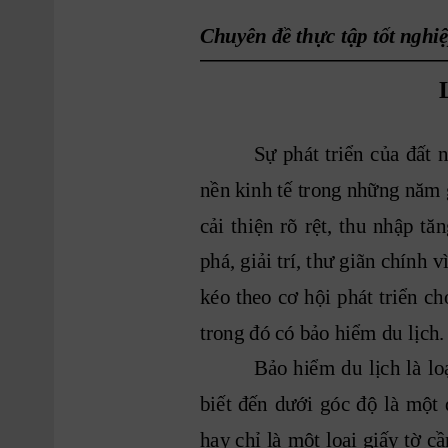
Chuyên đề thực tập tốt nghiệ
Sự
phát
triển
của
đất
nền kinh tế trong những 
năm 
cải
thiện
rõ
rệt,
t
hu
nhập
tăn
phá, giải
 trí, t
hư giãn
 chính 
v
kéo
theo
 cơ
 hội
phát
triển
ch
trong đó có bảo hiểm du lịch.
Bảo
hiểm
du
lịch 
là
lo
biết
đến
dưới
góc
độ
là
một
hay 
chỉ 
là
một 
loại 
giấy
 tờ
 cầ