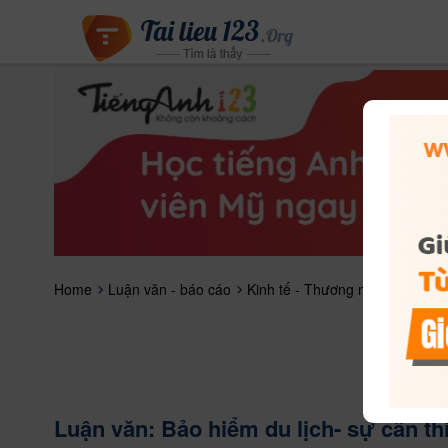
Home
Luận văn - báo cáo
Kinh tế - Thương mại
Luận vă
Luận văn: Bảo hiểm du lịch- sự cần th