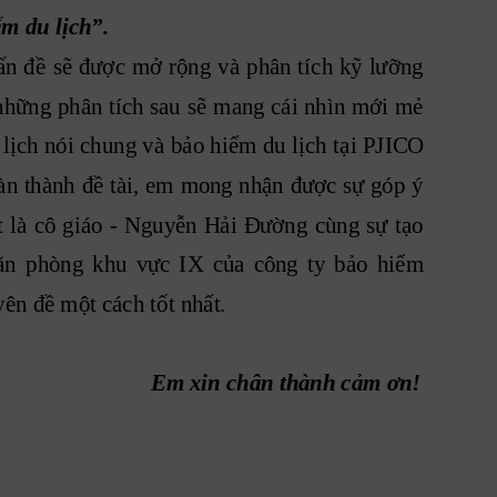
m du lịch”.
ấn
đề
sẽ 
được
mở
rộng
 và
phân 
t
ích
kỹ
lưỡng
những
phân 
t
ích 
sau
sẽ 
mang 
cái 
nhì
n 
mới
mẻ
 
lịch
nói 
chung 
và
bảo 
hiểm 
du 
lịch
tại 
PJICO
àn 
thành
đề
 tài,
em
mong 
nhận
được
sự
 góp
ý
t
là
cô
giáo
-
Nguyễn 
Hải
Đường
cùng
sự
tạo
ăn
phòng
khu
vực
IX
của
công
ty
bảo
hiểm
ên đề một cách tốt nhất.
Em xin chân thành cảm ơn!