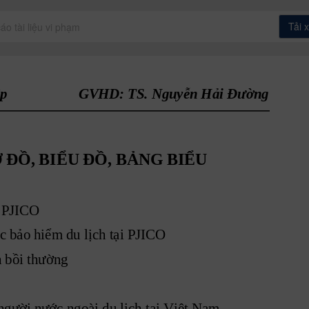
Tải 
áo tài liệu vi phạm
p 
GVHD: TS. Nguyễn Hải Đường
ĐỒ, BIỂU ĐỒ, BẢNG BIỂU
a PJICO 
ác bảo hiểm du lịch tại PJICO
h bồi thường
người nước ngoài du lịch tại Việt Nam