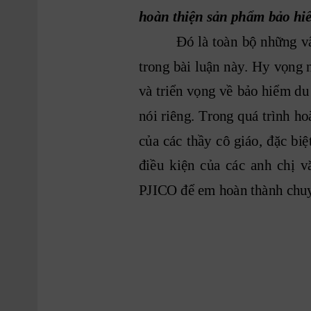
hoàn thiện sản phẩm bảo hiể
Đó
là
toàn
bộ
những
v
trong 
bài
luận 
này.
Hy
vọng 
và 
triển 
vọng 
về
bảo 
hiểm 
du
nói 
riêng.
Trong 
quá
trình
ho
của
các
thầy
cô
giáo,
đặc
biệ
điều
kiện
của
các
anh
chị
v
PJICO để em hoàn thành chuy