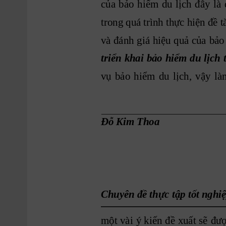
của
bảo
hiểm
du
lịch
đây
là
trong quá trình thực hiện đề t
và 
đánh
giá 
hiệu 
quả 
của
bảo
triển
khai
bảo
hiểm
du
 lịch
vụ
bảo
hiểm
du
lịch,
vậy
là
Đỗ Kim Thoa 
Chuyên đề thực tập tốt nghiệ
một 
vài
ý
 kiến
đề
xuất
 sẽ
đư