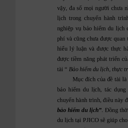
vậy,
đa
số
mọi
người
chưa
n
lịch
trong
chuyến
hành
trìn
nghiệp
vụ
bảo
hiểm
du
lịch
phí
và
cũng
chưa
được
quan
hiểu
l
ý
luận
và
được
thực
h
được
tiềm
năng
phát
triển
củ
tài “ 
Bảo hiểm du lịch, thực t
Mục
đích
của
đề
 tài
 là
bảo
hiểm
du
lịch,
tác
dụng
chuyến hành trình, điều này đ
Đồng 
thờ
bảo 
hiểm
du 
lịch”
.
du 
lịch
 tại
PJICO
 sẽ
giúp
 cho