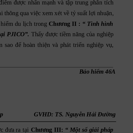
điểm
được
nhấn
mạnh
và
tập
trung
phân
tích
ài thông qua việc xem xét về tỷ suất lợi nhuận,
 hi
ểm 
du
lịch
trong
Chương 
II
 :
“
Tình
 hình
Thấy
được
tiềm
năng
 của
nghiệp
tại
PJICO”.
m
sao
để
hoàn
thiện
và
phát
triển
nghiệp
vụ,
Bảo hiểm 46A
p 
GVHD: TS. Nguyễn Hải Đường
ợc
đưa
 ra
tại
Chương
III:
“
 Một
số
giải 
pháp