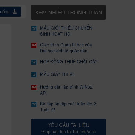
XEM NHIỀU TRONG TUẦN
xuống
MẪU GIỚI THIỆU CHUYỂN
SINH HOẠT HỘI
Giáo trình Quản trị học của
Đại học kinh tế quốc dân
HỢP ĐỒNG THUÊ CHẶT CÂY
MẪU GIẤY THI A4
Hướng dẫn lập trình WIN32
API
Bài tập ôn tập cuối tuần lớp 2:
Tuần 25
YÊU CẦU TÀI LIỆU
Giúp bạn tìm tài liệu chưa có