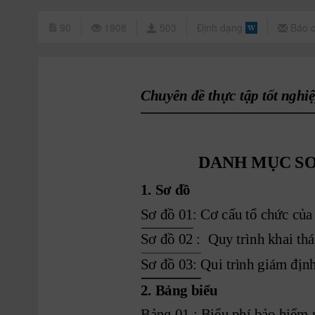
90
1908
503
Định dạng
Báo c
Chuyên đề thực tập tốt nghiệ
DANH MỤC SƠ 
1. Sơ đồ 
Sơ đồ 01: Cơ cấu tổ chức củ
Sơ đồ 02 :  Quy trình khai th
Sơ đồ 03: Qui trình giám địn
2. Bảng biểu
Bảng 01 : Biểu phí bảo hiểm 