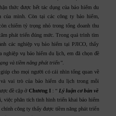
hận
thứ
c
được
hết
tác
dụng
của
bảo
hiểm
du
h
của
mình.
Còn
tại
các
công
ty
bảo
hiểm,
còn
chiếm
tỷ
trọng
nhỏ
trong
tổng
doanh
thu
tâm
phát
triển
đúng
mức.
T
rong
quá
trình
tìm
ành
các
nghiệp
vụ
bảo
hiểm
tại
PJICO,
thấy
a
nghiệp
vụ
bảo
hiểm
du
lịch,
em
đã
chọn
đề
rạng và tiềm năng phát triển”. 
giúp
cho
 mọi
người
có
 cái
nhìn
tổng
 quan
về
và
vai
trò
của
bảo
hiểm
du
lịch
trong
mỗi
ược đề cập ở 
Chương I
 : “ 
Lý luận cơ bản về
i,
 việc
phân
tích
 tình
hình
triển 
khai
bảo
hiểm
chính 
công
 t
y 
thấy
 được
tiềm
 năng
phát
 tri
ển