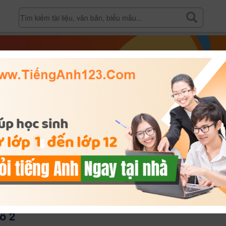
iếng Anh lớp 2 bài số 2
ố 2