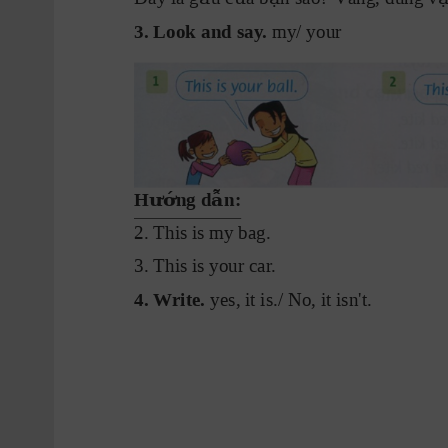
3. Look and say
. 
my/ your
ướ ẫ
H
ng d
n:
2. This i
s my bag.
3. This i
s your car
.
4. W
rite. 
yes, it is./ No, it isn't.