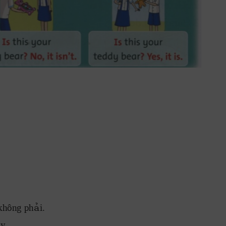
ả
không ph
i.
ậ
y
.