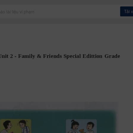
Tải 
áo tài liệu vi phạm
Unit
2
-
Family
&
 Frie
nds 
Special
E
dittion
Grade