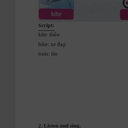
Script:
ề
kite: di
u
ạ
bike: xe đ
p
train: tàu
2. Listen and sing.