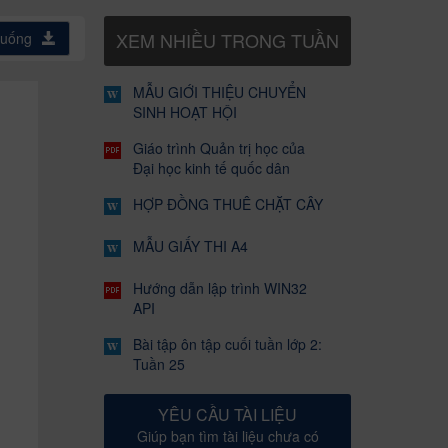
XEM NHIỀU TRONG TUẦN
xuống
MẪU GIỚI THIỆU CHUYỂN
SINH HOẠT HỘI
Giáo trình Quản trị học của
Đại học kinh tế quốc dân
HỢP ĐỒNG THUÊ CHẶT CÂY
MẪU GIẤY THI A4
Hướng dẫn lập trình WIN32
API
Bài tập ôn tập cuối tuần lớp 2:
Tuần 25
YÊU CẦU TÀI LIỆU
Giúp bạn tìm tài liệu chưa có