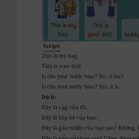
Script:
This is my bag.
This is your doll.
Is this your teddy bear? No, it isn't.
Is this your teddy bear? 
Y
es, it is.
ị
D ch:
ặ ủ
Đây là c
p c
a tôi.
ủ ạ
Đây là búp bê c
a b
n.
ấ
ủ ạ
Đây là g
u teddy c
a b
n sao? Không, 
ấ ủ ạ
Đây là g
u c
a b
n sao? Vâng, đúng v