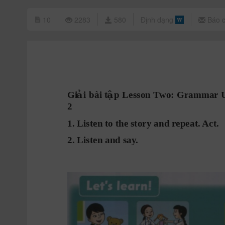
10
2283
580
Định dạng
Báo c
ả ậ
Gi
i
bài
t
p
Lesson 
T
wo: 
Grammar 
2
1. Listen to the story and r
epeat. 
Ac
t.
2. Listen and say
.