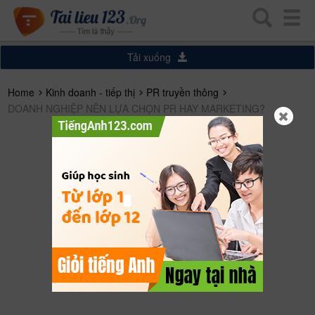
Tải xuống
Home
Kinh doanh - tiếp thị
PR truyền thông
DOANH NGHIỆP NÊN LỰA CHỌN PR HAY MARKETING?