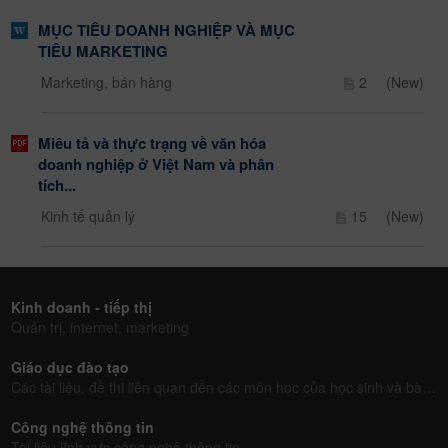
MỤC TIÊU DOANH NGHIỆP VÀ MỤC
TIÊU MARKETING
Marketing, bán hàng
2
(New)
Miêu tả và thực trạng về văn hóa
doanh nghiệp ở Việt Nam và phân
tích...
Kinh tế quản lý
15
(New)
Kinh doanh - tiếp thị
Quản trị, internet, marketing
Giáo dục đào tạo
Các tài liệu, đề thi liên quan đến các môn học của học sinh và bài giảng của giáo viên
Công nghệ thông tin
Tài liệu lĩnh vực công nghệ thông tin